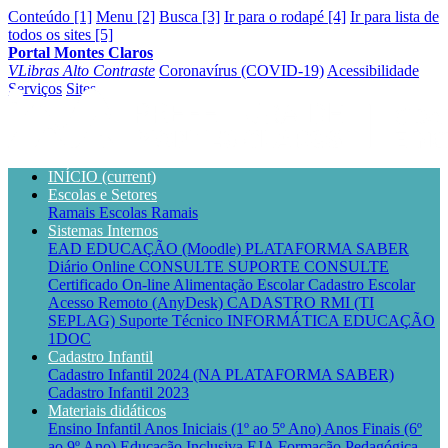
Conteúdo [1]
Menu [2]
Busca [3]
Ir para o rodapé [4]
Ir para lista de
todos os sites [5]
Portal Montes Claros
VLibras
Alto Contraste
Coronavírus (COVID-19)
Acessibilidade
Serviços
Sites
INÍCIO
(current)
Escolas e Setores
Ramais Escolas
Ramais
Sistemas Internos
EAD EDUCAÇÃO (Moodle)
PLATAFORMA SABER
Diário Online CONSULTE
SUPORTE CONSULTE
Certificado On-line
Alimentação Escolar
Cadastro Escolar
Acesso Remoto (AnyDesk)
CADASTRO RMI (TI
SEPLAG)
Suporte Técnico INFORMÁTICA EDUCAÇÃO
1DOC
Cadastro Infantil
Cadastro Infantil 2024 (NA PLATAFORMA SABER)
Cadastro Infantil 2023
Materiais didáticos
Ensino Infantil
Anos Iniciais (1º ao 5º Ano)
Anos Finais (6º
ao 9º Ano)
Educação Inclusiva
EJA
Formação Pedagógica