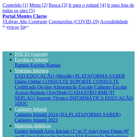
Conteúdo [1]
Menu [2]
Busca [3]
Ir para o rodapé [4]
Ir para lista de
todos os sites [5]
Portal Montes Claros
VLibras
Alto Contraste
Coronavírus (COVID-19)
Acessibilidade
Serviços
Sites
INÍCIO
(current)
Escolas e Setores
Ramais Escolas
Ramais
Sistemas Internos
EAD EDUCAÇÃO (Moodle)
PLATAFORMA SABER
Diário Online CONSULTE
SUPORTE CONSULTE
Certificado On-line
Alimentação Escolar
Cadastro Escolar
Acesso Remoto (AnyDesk)
CADASTRO RMI (TI
SEPLAG)
Suporte Técnico INFORMÁTICA EDUCAÇÃO
1DOC
Cadastro Infantil
Cadastro Infantil 2024 (NA PLATAFORMA SABER)
Cadastro Infantil 2023
Materiais didáticos
Ensino Infantil
Anos Iniciais (1º ao 5º Ano)
Anos Finais (6º
ao 9º Ano)
Educação Inclusiva
EJA
Formação Pedagógica