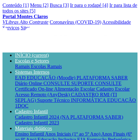
Conteúdo [1]
Menu [2]
Busca [3]
Ir para o rodapé [4]
Ir para lista de
todos os sites [5]
Portal Montes Claros
VLibras
Alto Contraste
Coronavírus (COVID-19)
Acessibilidade
Serviços
Sites
INÍCIO
(current)
Escolas e Setores
Ramais Escolas
Ramais
Sistemas Internos
EAD EDUCAÇÃO (Moodle)
PLATAFORMA SABER
Diário Online CONSULTE
SUPORTE CONSULTE
Certificado On-line
Alimentação Escolar
Cadastro Escolar
Acesso Remoto (AnyDesk)
CADASTRO RMI (TI
SEPLAG)
Suporte Técnico INFORMÁTICA EDUCAÇÃO
1DOC
Cadastro Infantil
Cadastro Infantil 2024 (NA PLATAFORMA SABER)
Cadastro Infantil 2023
Materiais didáticos
Ensino Infantil
Anos Iniciais (1º ao 5º Ano)
Anos Finais (6º
ao 9º Ano)
Educação Inclusiva
EJA
Formação Pedagógica