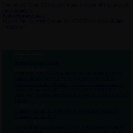
Conteúdo [1]
Menu [2]
Busca [3]
Ir para o rodapé [4]
Ir para lista de
todos os sites [5]
Portal Montes Claros
VLibras
Alto Contraste
Coronavírus (COVID-19)
Acessibilidade
Serviços
Sites
INÍCIO
(current)
Escolas e Setores
Ramais Escolas
Ramais
Sistemas Internos
EAD EDUCAÇÃO (Moodle)
PLATAFORMA SABER
Diário Online CONSULTE
SUPORTE CONSULTE
Certificado On-line
Alimentação Escolar
Cadastro Escolar
Acesso Remoto (AnyDesk)
CADASTRO RMI (TI
SEPLAG)
Suporte Técnico INFORMÁTICA EDUCAÇÃO
1DOC
Cadastro Infantil
Cadastro Infantil 2024 (NA PLATAFORMA SABER)
Cadastro Infantil 2023
Materiais didáticos
Ensino Infantil
Anos Iniciais (1º ao 5º Ano)
Anos Finais (6º
ao 9º Ano)
Educação Inclusiva
EJA
Formação Pedagógica