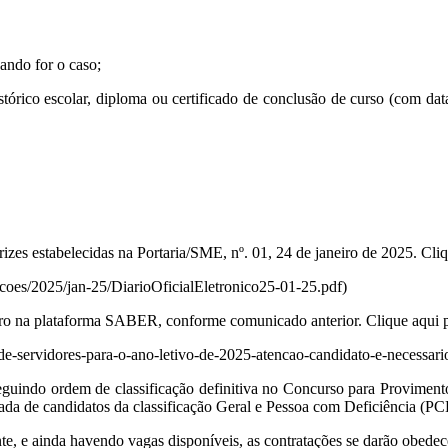
ando for o caso;
tórico escolar, diploma ou certificado de conclusão de curso (com da
zes estabelecidas na Portaria/SME, nº. 01, 24 de janeiro de 2025. Cliq
dicoes/2025/jan-25/DiarioOficialEletronico25-01-25.pdf)
tro na plataforma SABER, conforme comunicado anterior. Clique aqui p
e-servidores-para-o-ano-letivo-de-2025-atencao-candidato-e-necessario
seguindo ordem de classificação definitiva no Concurso para Provime
da de candidatos da classificação Geral e Pessoa com Deficiência (PC
nte, e ainda havendo vagas disponíveis, as contratações se darão obede