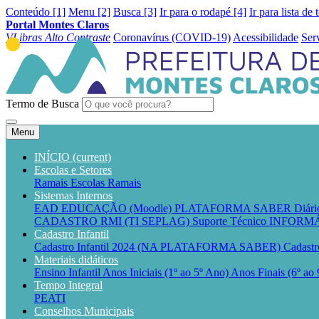
Conteúdo [1]
Menu [2]
Busca [3]
Ir para o rodapé [4]
Ir para lista de 
Portal Montes Claros
VLibras
Alto Contraste
Coronavírus (COVID-19)
Acessibilidade
Ser
Termo de Busca
Menu
INÍCIO
(current)
Escolas e Setores
Ramais Escolas
Ramais
Sistemas Internos
EAD EDUCAÇÃO (Moodle)
PLATAFORMA SABER
Diár
CADASTRO RMI (TI SEPLAG)
Suporte Técnico INFO
Cadastro Infantil
Cadastro Infantil 2024 (NA PLATAFORMA SABER)
Cadastr
Materiais didáticos
Ensino Infantil
Anos Iniciais (1º ao 5º Ano)
Anos Finais (6º ao
Tempo Integral
PEATI
Conselhos Municipais