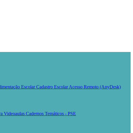
limentação Escolar
Cadastro Escolar
Acesso Remoto (AnyDesk)
ura
Videoaulas
Cadernos Temáticos - PSE