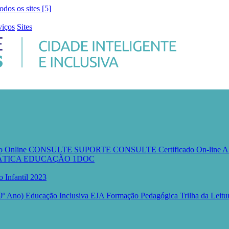
todos os sites [5]
viços
Sites
io Online CONSULTE
SUPORTE CONSULTE
Certificado On-line
A
RMÁTICA EDUCAÇÃO
1DOC
o Infantil 2023
 9º Ano)
Educação Inclusiva
EJA
Formação Pedagógica
Trilha da Leit