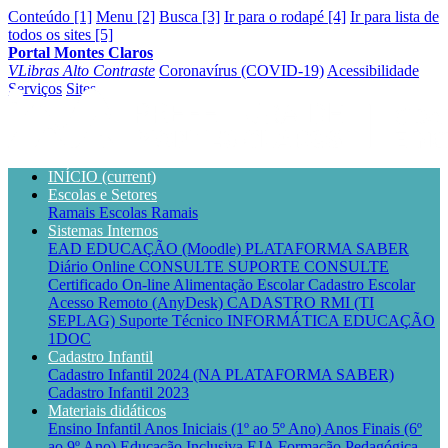
Conteúdo [1]
Menu [2]
Busca [3]
Ir para o rodapé [4]
Ir para lista de
todos os sites [5]
Portal Montes Claros
VLibras
Alto Contraste
Coronavírus (COVID-19)
Acessibilidade
Serviços
Sites
INÍCIO
(current)
Escolas e Setores
Ramais Escolas
Ramais
Sistemas Internos
EAD EDUCAÇÃO (Moodle)
PLATAFORMA SABER
Diário Online CONSULTE
SUPORTE CONSULTE
Certificado On-line
Alimentação Escolar
Cadastro Escolar
Acesso Remoto (AnyDesk)
CADASTRO RMI (TI
SEPLAG)
Suporte Técnico INFORMÁTICA EDUCAÇÃO
1DOC
Cadastro Infantil
Cadastro Infantil 2024 (NA PLATAFORMA SABER)
Cadastro Infantil 2023
Materiais didáticos
Ensino Infantil
Anos Iniciais (1º ao 5º Ano)
Anos Finais (6º
ao 9º Ano)
Educação Inclusiva
EJA
Formação Pedagógica