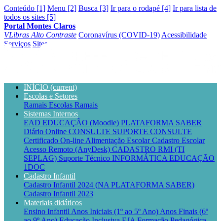
Conteúdo [1]
Menu [2]
Busca [3]
Ir para o rodapé [4]
Ir para lista de
todos os sites [5]
Portal Montes Claros
VLibras
Alto Contraste
Coronavírus (COVID-19)
Acessibilidade
Serviços
Sites
INÍCIO
(current)
Escolas e Setores
Ramais Escolas
Ramais
Sistemas Internos
EAD EDUCAÇÃO (Moodle)
PLATAFORMA SABER
Diário Online CONSULTE
SUPORTE CONSULTE
Certificado On-line
Alimentação Escolar
Cadastro Escolar
Acesso Remoto (AnyDesk)
CADASTRO RMI (TI
SEPLAG)
Suporte Técnico INFORMÁTICA EDUCAÇÃO
1DOC
Cadastro Infantil
Cadastro Infantil 2024 (NA PLATAFORMA SABER)
Cadastro Infantil 2023
Materiais didáticos
Ensino Infantil
Anos Iniciais (1º ao 5º Ano)
Anos Finais (6º
ao 9º Ano)
Educação Inclusiva
EJA
Formação Pedagógica