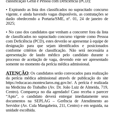
classificação Geral e Pessoa com Deficiência (PCD);
• Expirando as lista dos classificados no supracitado concurso
vigente, e ainda havendo vagas disponíveis, as contratações se
darão obedecendo a Portaria/SME, nº. 01, 24 de janeiro de
2025;
• No caso dos candidatos que venham a concorrer fora da lista
de classificados no supracitado concurso vigente como Pessoa
com Deficiência (PCD), estes deverão se apresentar à equipe de
designação para que sejam identificados e posicionados
conforme critérios de classificação. Não será necessária a
apresentação de laudo médico pelo candidato durante o
processo de aceitação de vaga, devendo este ser apresentado
somente no momento da perícia médica admissional.
ATENÇÃO
: Os candidatos serão convocados para realização
da perícia médica admissional através de publicação do site
https://educacao.montesclaros.mg.gov.br/. A perícia é realizada
na Medicina do Trabalho (Av. Dr. João Luiz de Almeida, 719,
Centro). Compareça no dia agendado! Caso receba o parecer
“Apto”, o candidato deverá entregar imediatamente seus
documentos na SEPLAG – Gerência de Atendimento ao
Servidor (Av. Cula Mangabeira, 211, Centro) e em seguida, na
unidade escolhida.