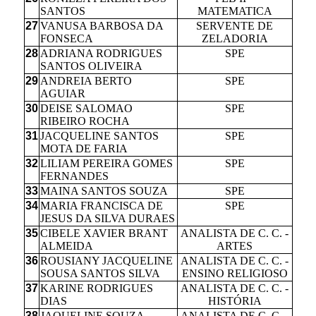
SANTOS
MATEMATICA
27
VANUSA BARBOSA DA
SERVENTE DE
FONSECA
ZELADORIA
28
ADRIANA RODRIGUES
SPE
SANTOS OLIVEIRA
29
ANDREIA BERTO
SPE
AGUIAR
30
DEISE SALOMAO
SPE
RIBEIRO ROCHA
31
JACQUELINE SANTOS
SPE
MOTA DE FARIA
32
LILIAM PEREIRA GOMES
SPE
FERNANDES
33
MAINA SANTOS SOUZA
SPE
34
MARIA FRANCISCA DE
SPE
JESUS DA SILVA DURAES
35
CIBELE XAVIER BRANT
ANALISTA DE C. C. -
ALMEIDA
ARTES
36
ROUSIANY JACQUELINE
ANALISTA DE C. C. -
SOUSA SANTOS SILVA
ENSINO RELIGIOSO
37
KARINE RODRIGUES
ANALISTA DE C. C. -
DIAS
HISTÓRIA
38
JAQUELINE SOUZA
ANALISTA DE C. C. -