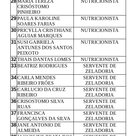
28
MARIA TEREZA
NUTRICIONISTA
CRISÓSTOMO
PINHEIRO
29
PAULA KAROLINE
NUTRICIONISTA
SOARES FARIAS
30
PRICYLLA CRISTHIANE
NUTRICIONISTA
AGUIAR MARQUES
31
SUSI GABRIELA
NUTRICIONISTA
ANTUNES DOS SANTOS
PEIXOTO
32
THAIS DANTAS LOMES
NUTRICIONISTA
33
BEATRIZ RODRIGUES
SERVENTE DE
ZELADORIA
34
CARLA MENDES
SERVENTE DE
RIBEIRO FRÓES
ZELADORIA
35
CARLUCIO DA CRUZ
SERVENTE DE
RIBEIRO
ZELADORIA
36
CRISOSTOMO SILVA
SERVENTE DE
RUAS
ZELADORIA
37
FRANCISCA
SERVENTE DE
GONÇALVES DA SILVA
ZELADORIA
38
JANE ANTONIO DE
SERVENTE DE
ALMEIDA
ZELADORIA