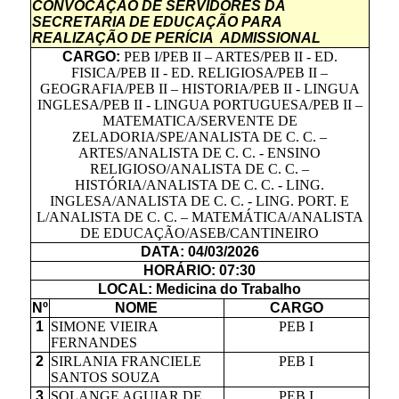
CONVOCAÇÃO DE SERVIDORES DA
SECRETARIA DE EDUCAÇÃO PARA
REALIZAÇÃO DE PERÍCIA ADMISSIONAL
CARGO:
PEB I/PEB II – ARTES/PEB II - ED.
FISICA/PEB II - ED. RELIGIOSA/PEB II –
GEOGRAFIA/PEB II – HISTORIA/PEB II - LINGUA
INGLESA/PEB II - LINGUA PORTUGUESA/PEB II –
MATEMATICA/SERVENTE DE
ZELADORIA/SPE/ANALISTA DE C. C. –
ARTES/ANALISTA DE C. C. - ENSINO
RELIGIOSO/ANALISTA DE C. C. –
HISTÓRIA/ANALISTA DE C. C. - LING.
INGLESA/ANALISTA DE C. C. - LING. PORT. E
L/ANALISTA DE C. C. – MATEMÁTICA/ANALISTA
DE EDUCAÇÃO/ASEB/CANTINEIRO
DATA: 04/03/2026
HORÁRIO: 07:30
LOCAL: Medicina do Trabalho
Nº
NOME
CARGO
1
SIMONE VIEIRA
PEB I
FERNANDES
2
SIRLANIA FRANCIELE
PEB I
SANTOS SOUZA
3
SOLANGE AGUIAR DE
PEB I