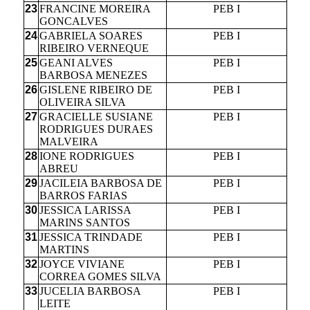
23
FRANCINE MOREIRA
PEB I
GONCALVES
24
GABRIELA SOARES
PEB I
RIBEIRO VERNEQUE
25
GEANI ALVES
PEB I
BARBOSA MENEZES
26
GISLENE RIBEIRO DE
PEB I
OLIVEIRA SILVA
27
GRACIELLE SUSIANE
PEB I
RODRIGUES DURAES
MALVEIRA
28
IONE RODRIGUES
PEB I
ABREU
29
JACILEIA BARBOSA DE
PEB I
BARROS FARIAS
30
JESSICA LARISSA
PEB I
MARINS SANTOS
31
JESSICA TRINDADE
PEB I
MARTINS
32
JOYCE VIVIANE
PEB I
CORREA GOMES SILVA
33
JUCELIA BARBOSA
PEB I
LEITE