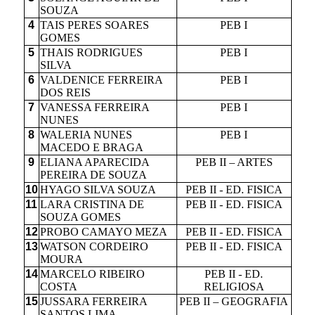
SOUZA
4
TAIS PERES SOARES
PEB I
GOMES
5
THAIS RODRIGUES
PEB I
SILVA
6
VALDENICE FERREIRA
PEB I
DOS REIS
7
VANESSA FERREIRA
PEB I
NUNES
8
WALERIA NUNES
PEB I
MACEDO E BRAGA
9
ELIANA APARECIDA
PEB II – ARTES
PEREIRA DE SOUZA
10
HYAGO SILVA SOUZA
PEB II - ED. FISICA
11
LARA CRISTINA DE
PEB II - ED. FISICA
SOUZA GOMES
12
PROBO CAMAYO MEZA
PEB II - ED. FISICA
13
WATSON CORDEIRO
PEB II - ED. FISICA
MOURA
14
MARCELO RIBEIRO
PEB II - ED.
COSTA
RELIGIOSA
15
JUSSARA FERREIRA
PEB II – GEOGRAFIA
SANTOS LIMA