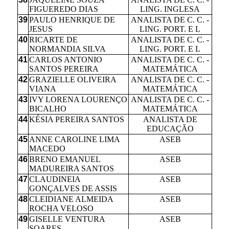
FIGUEREDO DIAS
LING. INGLESA
39
PAULO HENRIQUE DE
ANALISTA DE C. C. -
JESUS
LING. PORT. E L
40
RICARTE DE
ANALISTA DE C. C. -
NORMANDIA SILVA
LING. PORT. E L
41
CARLOS ANTONIO
ANALISTA DE C. C. -
SANTOS PEREIRA
MATEMÁTICA
42
GRAZIELLE OLIVEIRA
ANALISTA DE C. C. -
VIANA
MATEMÁTICA
43
IVY LORENA LOURENÇO
ANALISTA DE C. C. -
BICALHO
MATEMÁTICA
44
KÉSIA PEREIRA SANTOS
ANALISTA DE
EDUCAÇÃO
45
ANNE CAROLINE LIMA
ASEB
MACEDO
46
BRENO EMANUEL
ASEB
MADUREIRA SANTOS
47
CLAUDINEIA
ASEB
GONÇALVES DE ASSIS
48
CLEIDIANE ALMEIDA
ASEB
ROCHA VELOSO
49
GISELLE VENTURA
ASEB
SOARES