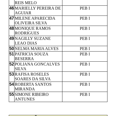
REIS MELO
46
MARIELLY PEREIRA DE
PEB I
AGUIAR
47
MILENE APARECIDA
PEB I
OLIVEIRA SILVA
48
MONIQUE RAMOS
PEB I
RODRIGUES
49
NAGILLY SUZANE
PEB I
LEAO DIAS
50
NELMA MARIA ALVES
PEB I
51
PATRICIA SOUZA
PEB I
BESERRA
52
POLIANA GONCALVES
PEB I
SILVA
53
RAFISA ROSELES
PEB I
SOARES DA SILVA
54
ROBERTA SANTOS
PEB I
MIRANDA
55
SIMONE RIBEIRO
PEB I
ANTUNES