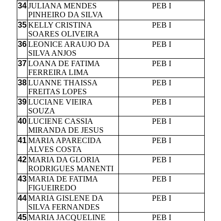
34
JULIANA MENDES
PEB I
PINHEIRO DA SILVA
35
KELLY CRISTINA
PEB I
SOARES OLIVEIRA
36
LEONICE ARAUJO DA
PEB I
SILVA ANJOS
37
LOANA DE FATIMA
PEB I
FERREIRA LIMA
38
LUANNE THAISSA
PEB I
FREITAS LOPES
39
LUCIANE VIEIRA
PEB I
SOUZA
40
LUCIENE CASSIA
PEB I
MIRANDA DE JESUS
41
MARIA APARECIDA
PEB I
ALVES COSTA
42
MARIA DA GLORIA
PEB I
RODRIGUES MANENTI
43
MARIA DE FATIMA
PEB I
FIGUEIREDO
44
MARIA GISLENE DA
PEB I
SILVA FERNANDES
45
MARIA JACQUELINE
PEB I