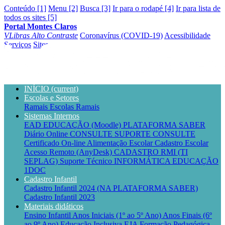
Conteúdo [1]
Menu [2]
Busca [3]
Ir para o rodapé [4]
Ir para lista de
todos os sites [5]
Portal Montes Claros
VLibras
Alto Contraste
Coronavírus (COVID-19)
Acessibilidade
Serviços
Sites
INÍCIO
(current)
Escolas e Setores
Ramais Escolas
Ramais
Sistemas Internos
EAD EDUCAÇÃO (Moodle)
PLATAFORMA SABER
Diário Online CONSULTE
SUPORTE CONSULTE
Certificado On-line
Alimentação Escolar
Cadastro Escolar
Acesso Remoto (AnyDesk)
CADASTRO RMI (TI
SEPLAG)
Suporte Técnico INFORMÁTICA EDUCAÇÃO
1DOC
Cadastro Infantil
Cadastro Infantil 2024 (NA PLATAFORMA SABER)
Cadastro Infantil 2023
Materiais didáticos
Ensino Infantil
Anos Iniciais (1º ao 5º Ano)
Anos Finais (6º
ao 9º Ano)
Educação Inclusiva
EJA
Formação Pedagógica