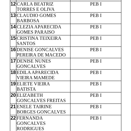
12
CARLA BEATRIZ
PEB I
TORRES E OLIVA
13
CLAUDIO GOMES
PEB I
BARBOSA
14
CLEZIA APARECIDA
PEB I
GOMES PARAISO
15
CRISTINA TEIXEIRA
PEB I
SANTOS
16
DENISE GONCALVES
PEB I
PEREIRA DE MACEDO
17
DENISE NUNES
PEB I
GONCALVES
18
EDILA APARECIDA
PEB I
VIEIRA MAMEDE
19
ELIETE VIEIRA
PEB I
BATISTA
20
ELIZABETH
PEB I
GONCALVES FREITAS
21
ENELE TAIRINE
PEB I
BORGES GONCALVES
22
FERNANDA
PEB I
GONCALVES
RODRIGUES