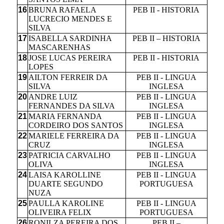
16
BRUNA RAFAELA
PEB II - HISTORIA
LUCRECIO MENDES E
SILVA
17
ISABELLA SARDINHA
PEB II – HISTORIA
MASCARENHAS
18
JOSE LUCAS PEREIRA
PEB II - HISTORIA
LOPES
19
AILTON FERREIR DA
PEB II - LINGUA
SILVA
INGLESA
20
ANDRE LUIZ
PEB II - LINGUA
FERNANDES DA SILVA
INGLESA
21
MARIA FERNANDA
PEB II - LINGUA
CORDEIRO DOS SANTOS
INGLESA
22
MARIELE FERREIRA DA
PEB II - LINGUA
CRUZ
INGLESA
23
PATRICIA CARVALHO
PEB II - LINGUA
OLIVA
INGLESA
24
LAISA KAROLLINE
PEB II - LINGUA
DUARTE SEGUNDO
PORTUGUESA
NUZA
25
PAULLA KAROLINE
PEB II - LINGUA
OLIVEIRA FELIX
PORTUGUESA
26
RONILZA PEREIRA DOS
PEB II –