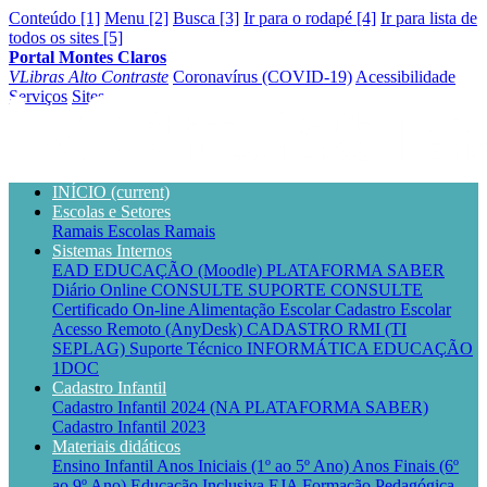
Conteúdo [1]
Menu [2]
Busca [3]
Ir para o rodapé [4]
Ir para lista de
todos os sites [5]
Portal Montes Claros
VLibras
Alto Contraste
Coronavírus (COVID-19)
Acessibilidade
Serviços
Sites
INÍCIO
(current)
Escolas e Setores
Ramais Escolas
Ramais
Sistemas Internos
EAD EDUCAÇÃO (Moodle)
PLATAFORMA SABER
Diário Online CONSULTE
SUPORTE CONSULTE
Certificado On-line
Alimentação Escolar
Cadastro Escolar
Acesso Remoto (AnyDesk)
CADASTRO RMI (TI
SEPLAG)
Suporte Técnico INFORMÁTICA EDUCAÇÃO
1DOC
Cadastro Infantil
Cadastro Infantil 2024 (NA PLATAFORMA SABER)
Cadastro Infantil 2023
Materiais didáticos
Ensino Infantil
Anos Iniciais (1º ao 5º Ano)
Anos Finais (6º
ao 9º Ano)
Educação Inclusiva
EJA
Formação Pedagógica