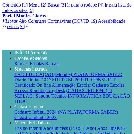
Conteúdo [1]
Menu [2]
Busca [3]
Ir para o rodapé [4]
Ir para lista de
todos os sites [5]
Portal Montes Claros
VLibras
Alto Contraste
Coronavírus (COVID-19)
Acessibilidade
Serviços
Sites
INÍCIO
(current)
Escolas e Setores
Ramais Escolas
Ramais
Sistemas Internos
EAD EDUCAÇÃO (Moodle)
PLATAFORMA SABER
Diário Online CONSULTE
SUPORTE CONSULTE
Certificado On-line
Alimentação Escolar
Cadastro Escolar
Acesso Remoto (AnyDesk)
CADASTRO RMI (TI
SEPLAG)
Suporte Técnico INFORMÁTICA EDUCAÇÃO
1DOC
Cadastro Infantil
Cadastro Infantil 2024 (NA PLATAFORMA SABER)
Cadastro Infantil 2023
Materiais didáticos
Ensino Infantil
Anos Iniciais (1º ao 5º Ano)
Anos Finais (6º
ao 9º Ano)
Educação Inclusiva
EJA
Formação Pedagógica