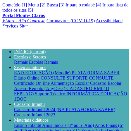
Conteúdo [1]
Menu [2]
Busca [3]
Ir para o rodapé [4]
Ir para lista de
todos os sites [5]
Portal Montes Claros
VLibras
Alto Contraste
Coronavírus (COVID-19)
Acessibilidade
Serviços
Sites
INÍCIO
(current)
Escolas e Setores
Ramais Escolas
Ramais
Sistemas Internos
EAD EDUCAÇÃO (Moodle)
PLATAFORMA SABER
Diário Online CONSULTE
SUPORTE CONSULTE
Certificado On-line
Alimentação Escolar
Cadastro Escolar
Acesso Remoto (AnyDesk)
CADASTRO RMI (TI
SEPLAG)
Suporte Técnico INFORMÁTICA EDUCAÇÃO
1DOC
Cadastro Infantil
Cadastro Infantil 2024 (NA PLATAFORMA SABER)
Cadastro Infantil 2023
Materiais didáticos
Ensino Infantil
Anos Iniciais (1º ao 5º Ano)
Anos Finais (6º
ao 9º Ano)
Educação Inclusiva
EJA
Formação Pedagógica