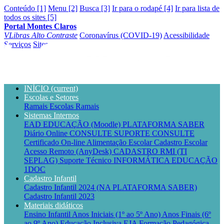
Conteúdo [1]
Menu [2]
Busca [3]
Ir para o rodapé [4]
Ir para lista de
todos os sites [5]
Portal Montes Claros
VLibras
Alto Contraste
Coronavírus (COVID-19)
Acessibilidade
Serviços
Sites
INÍCIO
(current)
Escolas e Setores
Ramais Escolas
Ramais
Sistemas Internos
EAD EDUCAÇÃO (Moodle)
PLATAFORMA SABER
Diário Online CONSULTE
SUPORTE CONSULTE
Certificado On-line
Alimentação Escolar
Cadastro Escolar
Acesso Remoto (AnyDesk)
CADASTRO RMI (TI
SEPLAG)
Suporte Técnico INFORMÁTICA EDUCAÇÃO
1DOC
Cadastro Infantil
Cadastro Infantil 2024 (NA PLATAFORMA SABER)
Cadastro Infantil 2023
Materiais didáticos
Ensino Infantil
Anos Iniciais (1º ao 5º Ano)
Anos Finais (6º
ao 9º Ano)
Educação Inclusiva
EJA
Formação Pedagógica