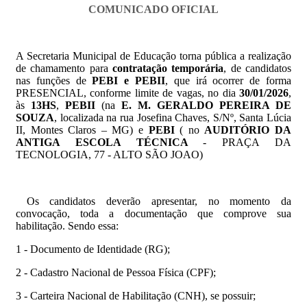
COMUNICADO OFICIAL
A Secretaria Municipal de Educação torna pública a realização
de chamamento para
contratação temporária
, de candidatos
nas funções de
PEBI e PEBII
, que irá ocorrer de forma
PRESENCIAL, conforme limite de vagas, no dia
30/01/2026
,
às
13HS
,
PEBII
(na
E. M. GERALDO PEREIRA DE
SOUZA
, localiz
ada na rua Josefina Chaves, S/Nº, Santa Lúcia
II, Montes Claros – MG) e
PEBI
( no
AUDITÓRIO DA
ANTIGA ESCOLA TÉCNICA
- PRAÇA DA
TECNOLOGIA, 77 - ALTO SÃO JOAO)
Os candidatos deverão apresentar, no momento da
convocação, toda a documentação que comprove sua
habilitação. Sendo essa:
1 - Documento de Identidade (RG);
2 - Cadastro Nacional de Pessoa Física (CPF);
3 - Carteira Nacional de Habilitação (CNH), se possuir;