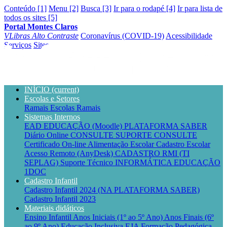
Conteúdo [1]
Menu [2]
Busca [3]
Ir para o rodapé [4]
Ir para lista de
todos os sites [5]
Portal Montes Claros
VLibras
Alto Contraste
Coronavírus (COVID-19)
Acessibilidade
Serviços
Sites
INÍCIO
(current)
Escolas e Setores
Ramais Escolas
Ramais
Sistemas Internos
EAD EDUCAÇÃO (Moodle)
PLATAFORMA SABER
Diário Online CONSULTE
SUPORTE CONSULTE
Certificado On-line
Alimentação Escolar
Cadastro Escolar
Acesso Remoto (AnyDesk)
CADASTRO RMI (TI
SEPLAG)
Suporte Técnico INFORMÁTICA EDUCAÇÃO
1DOC
Cadastro Infantil
Cadastro Infantil 2024 (NA PLATAFORMA SABER)
Cadastro Infantil 2023
Materiais didáticos
Ensino Infantil
Anos Iniciais (1º ao 5º Ano)
Anos Finais (6º
ao 9º Ano)
Educação Inclusiva
EJA
Formação Pedagógica