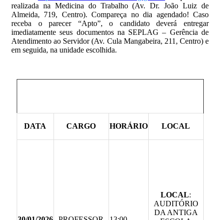
realizada na Medicina do Trabalho (Av. Dr. João Luiz de
Almeida, 719, Centro). Compareça no dia agendado! Caso
receba o parecer “Apto”, o candidato deverá entregar
imediatamente seus documentos na SEPLAG – Gerência de
Atendimento ao Servidor (Av. Cula Mangabeira, 211, Centro) e
em seguida, na unidade escolhida.
DATA
CARGO
HORÁRIO
LOCAL
LOCAL
:
AUDITÓRIO
DA ANTIGA
30/01/2026
PROFESSOR
13:00