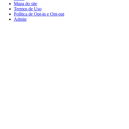
Mapa do site
Termos de Uso
Política de Opt-in e Opt-out
Admin