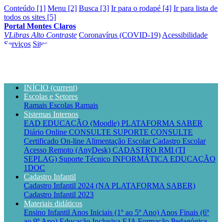
Conteúdo [1]
Menu [2]
Busca [3]
Ir para o rodapé [4]
Ir para lista de
todos os sites [5]
Portal Montes Claros
VLibras
Alto Contraste
Coronavírus (COVID-19)
Acessibilidade
Serviços
Sites
INÍCIO
(current)
Escolas e Setores
Ramais Escolas
Ramais
Sistemas Internos
EAD EDUCAÇÃO (Moodle)
PLATAFORMA SABER
Diário Online CONSULTE
SUPORTE CONSULTE
Certificado On-line
Alimentação Escolar
Cadastro Escolar
Acesso Remoto (AnyDesk)
CADASTRO RMI (TI
SEPLAG)
Suporte Técnico INFORMÁTICA EDUCAÇÃO
1DOC
Cadastro Infantil
Cadastro Infantil 2024 (NA PLATAFORMA SABER)
Cadastro Infantil 2023
Materiais didáticos
Ensino Infantil
Anos Iniciais (1º ao 5º Ano)
Anos Finais (6º
ao 9º Ano)
Educação Inclusiva
EJA
Formação Pedagógica