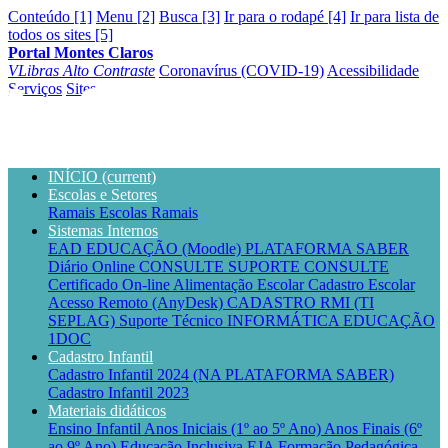
Conteúdo [1]
Menu [2]
Busca [3]
Ir para o rodapé [4]
Ir para lista de
todos os sites [5]
Portal Montes Claros
VLibras
Alto Contraste
Coronavírus (COVID-19)
Acessibilidade
Serviços
Sites
INÍCIO
(current)
Escolas e Setores
Ramais Escolas
Ramais
Sistemas Internos
EAD EDUCAÇÃO (Moodle)
PLATAFORMA SABER
Diário Online CONSULTE
SUPORTE CONSULTE
Certificado On-line
Alimentação Escolar
Cadastro Escolar
Acesso Remoto (AnyDesk)
CADASTRO RMI (TI
SEPLAG)
Suporte Técnico INFORMÁTICA EDUCAÇÃO
1DOC
Cadastro Infantil
Cadastro Infantil 2024 (NA PLATAFORMA SABER)
Cadastro Infantil 2023
Materiais didáticos
Ensino Infantil
Anos Iniciais (1º ao 5º Ano)
Anos Finais (6º
ao 9º Ano)
Educação Inclusiva
EJA
Formação Pedagógica