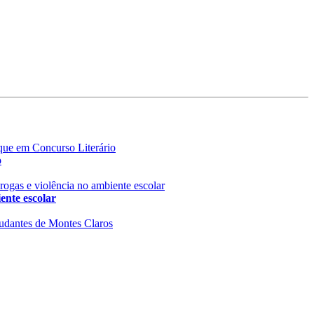
o
nte escolar