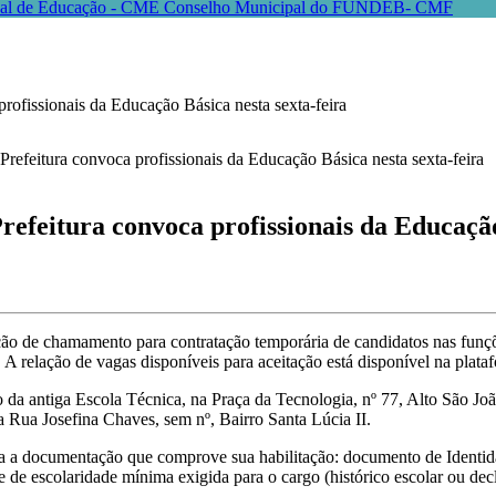
pal de Educação - CME
Conselho Municipal do FUNDEB- CMF
sionais da Educação Básica nesta sexta-feira
ura convoca profissionais da Educação B
ção de chamamento para contratação temporária de candidatos nas funçõ
0. A relação de vagas disponíveis para aceitação está disponível na plat
 da antiga Escola Técnica, na Praça da Tecnologia, nº 77, Alto São Jo
a Rua Josefina Chaves, sem nº, Bairro Santa Lúcia II.
 a documentação que comprove sua habilitação: documento de Identidad
 escolaridade mínima exigida para o cargo (histórico escolar ou decl