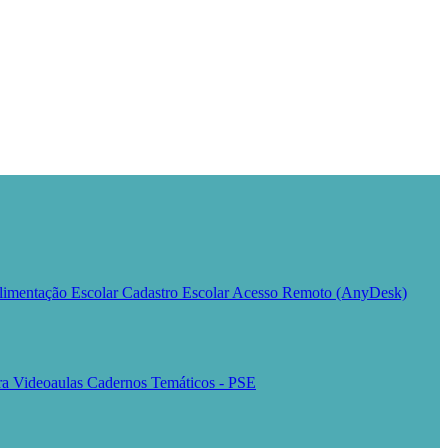
limentação Escolar
Cadastro Escolar
Acesso Remoto (AnyDesk)
ura
Videoaulas
Cadernos Temáticos - PSE