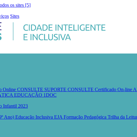
todos os sites [5]
viços
Sites
io Online CONSULTE
SUPORTE CONSULTE
Certificado On-line
A
RMÁTICA EDUCAÇÃO
1DOC
o Infantil 2023
 9º Ano)
Educação Inclusiva
EJA
Formação Pedagógica
Trilha da Leit