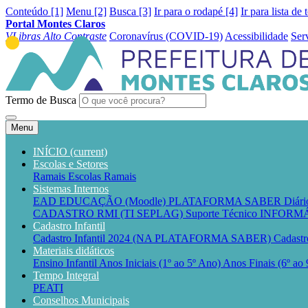
Conteúdo [1]
Menu [2]
Busca [3]
Ir para o rodapé [4]
Ir para lista de 
Portal Montes Claros
VLibras
Alto Contraste
Coronavírus (COVID-19)
Acessibilidade
Ser
Termo de Busca
Menu
INÍCIO
(current)
Escolas e Setores
Ramais Escolas
Ramais
Sistemas Internos
EAD EDUCAÇÃO (Moodle)
PLATAFORMA SABER
Diár
CADASTRO RMI (TI SEPLAG)
Suporte Técnico INFO
Cadastro Infantil
Cadastro Infantil 2024 (NA PLATAFORMA SABER)
Cadastr
Materiais didáticos
Ensino Infantil
Anos Iniciais (1º ao 5º Ano)
Anos Finais (6º ao
Tempo Integral
PEATI
Conselhos Municipais