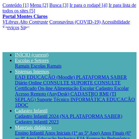
Conteúdo [1]
Menu [2]
Busca [3]
Ir para o rodapé [4]
Ir para lista de
todos os sites [5]
Portal Montes Claros
VLibras
Alto Contraste
Coronavírus (COVID-19)
Acessibilidade
Serviços
Sites
INÍCIO
(current)
Escolas e Setores
Ramais Escolas
Ramais
Sistemas Internos
EAD EDUCAÇÃO (Moodle)
PLATAFORMA SABER
Diário Online CONSULTE
SUPORTE CONSULTE
Certificado On-line
Alimentação Escolar
Cadastro Escolar
Acesso Remoto (AnyDesk)
CADASTRO RMI (TI
SEPLAG)
Suporte Técnico INFORMÁTICA EDUCAÇÃO
1DOC
Cadastro Infantil
Cadastro Infantil 2024 (NA PLATAFORMA SABER)
Cadastro Infantil 2023
Materiais didáticos
Ensino Infantil
Anos Iniciais (1º ao 5º Ano)
Anos Finais (6º
ao 9º Ano)
Educação Inclusiva
EJA
Formação Pedagógica