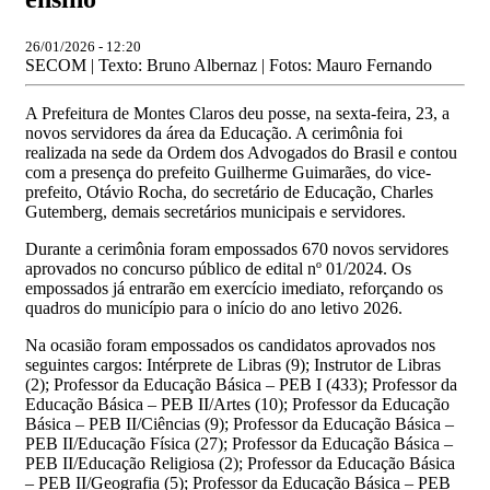
26/01/2026 - 12:20
SECOM | Texto: Bruno Albernaz | Fotos: Mauro Fernando
A Prefeitura de Montes Claros deu posse, na sexta-feira, 23, a
novos servidores da área da Educação. A cerimônia foi
realizada na sede da Ordem dos Advogados do Brasil e contou
com a presença do prefeito Guilherme Guimarães, do vice-
prefeito, Otávio Rocha, do secretário de Educação, Charles
Gutemberg, demais secretários municipais e servidores.
Durante a cerimônia foram empossados 670 novos servidores
aprovados no concurso público de edital nº 01/2024. Os
empossados já entrarão em exercício imediato, reforçando os
quadros do município para o início do ano letivo 2026.
Na ocasião foram empossados os candidatos aprovados nos
seguintes cargos: Intérprete de Libras (9); Instrutor de Libras
(2); Professor da Educação Básica – PEB I (433); Professor da
Educação Básica – PEB II/Artes (10); Professor da Educação
Básica – PEB II/Ciências (9); Professor da Educação Básica –
PEB II/Educação Física (27); Professor da Educação Básica –
PEB II/Educação Religiosa (2); Professor da Educação Básica
– PEB II/Geografia (5); Professor da Educação Básica – PEB