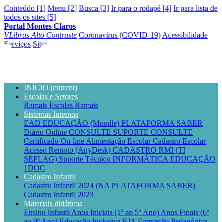
Conteúdo [1]
Menu [2]
Busca [3]
Ir para o rodapé [4]
Ir para lista de
todos os sites [5]
Portal Montes Claros
VLibras
Alto Contraste
Coronavírus (COVID-19)
Acessibilidade
Serviços
Sites
INÍCIO
(current)
Escolas e Setores
Ramais Escolas
Ramais
Sistemas Internos
EAD EDUCAÇÃO (Moodle)
PLATAFORMA SABER
Diário Online CONSULTE
SUPORTE CONSULTE
Certificado On-line
Alimentação Escolar
Cadastro Escolar
Acesso Remoto (AnyDesk)
CADASTRO RMI (TI
SEPLAG)
Suporte Técnico INFORMÁTICA EDUCAÇÃO
1DOC
Cadastro Infantil
Cadastro Infantil 2024 (NA PLATAFORMA SABER)
Cadastro Infantil 2023
Materiais didáticos
Ensino Infantil
Anos Iniciais (1º ao 5º Ano)
Anos Finais (6º
ao 9º Ano)
Educação Inclusiva
EJA
Formação Pedagógica