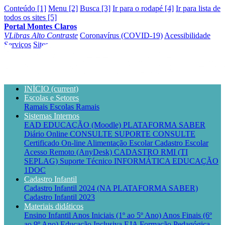
Conteúdo [1]
Menu [2]
Busca [3]
Ir para o rodapé [4]
Ir para lista de
todos os sites [5]
Portal Montes Claros
VLibras
Alto Contraste
Coronavírus (COVID-19)
Acessibilidade
Serviços
Sites
INÍCIO
(current)
Escolas e Setores
Ramais Escolas
Ramais
Sistemas Internos
EAD EDUCAÇÃO (Moodle)
PLATAFORMA SABER
Diário Online CONSULTE
SUPORTE CONSULTE
Certificado On-line
Alimentação Escolar
Cadastro Escolar
Acesso Remoto (AnyDesk)
CADASTRO RMI (TI
SEPLAG)
Suporte Técnico INFORMÁTICA EDUCAÇÃO
1DOC
Cadastro Infantil
Cadastro Infantil 2024 (NA PLATAFORMA SABER)
Cadastro Infantil 2023
Materiais didáticos
Ensino Infantil
Anos Iniciais (1º ao 5º Ano)
Anos Finais (6º
ao 9º Ano)
Educação Inclusiva
EJA
Formação Pedagógica