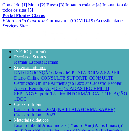
Conteúdo [1]
Menu [2]
Busca [3]
Ir para o rodapé [4]
Ir para lista de
todos os sites [5]
Portal Montes Claros
VLibras
Alto Contraste
Coronavírus (COVID-19)
Acessibilidade
Serviços
Sites
INÍCIO
(current)
Escolas e Setores
Ramais Escolas
Ramais
Sistemas Internos
EAD EDUCAÇÃO (Moodle)
PLATAFORMA SABER
Diário Online CONSULTE
SUPORTE CONSULTE
Certificado On-line
Alimentação Escolar
Cadastro Escolar
Acesso Remoto (AnyDesk)
CADASTRO RMI (TI
SEPLAG)
Suporte Técnico INFORMÁTICA EDUCAÇÃO
1DOC
Cadastro Infantil
Cadastro Infantil 2024 (NA PLATAFORMA SABER)
Cadastro Infantil 2023
Materiais didáticos
Ensino Infantil
Anos Iniciais (1º ao 5º Ano)
Anos Finais (6º
ao 9º Ano)
Educação Inclusiva
EJA
Formação Pedagógica